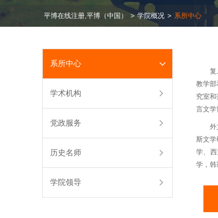
平博在线注册,平博（中国）
>
学院概况
>
系所中心
系所中心
复
教学部
学术机构
究室和
言文学
党政服务
外
斯文学
学、西
历史名师
学，韩
学院领导