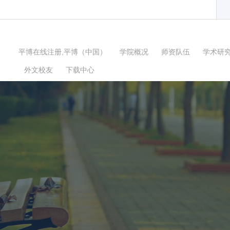
平博在线注册,平博（中国）
学院概况
师资队伍
学术研
外文校友
下载中心