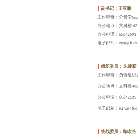
|
副书记：王亚鹏
工作职责：分管学生
办公地点：文科楼 42
办公电话：65642691
电子邮件：wyp@fudan.
|
组织委员： 朱建新
工作职责：负责组织
办公地点：文科楼402
办公电话：65642105
电子邮箱：jxzhu@fudan
|
统战委员：郑咏滟