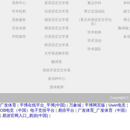
系所中心
英语语言文学系
重点学科
本
学术机构
法语语言文学系
博士后流动站
硕
党政服务
德语语言文学系
《复旦外国语言文学论
博
丛》
历史名师
俄语语言文学系
翻译硕
学术机构
学院领导
日语语言文学系
多
学术活动
韩语语言文学系
学术团队
大学英语教学部
翻译系
西班牙语言文学系
多语种中心
退休教师
Copyrigh
广发体育
|
平博在线平台_平博(中国)
|
万象城
|
平博网页版
|
Uwin电竞
|
OB电竞（中国）电子竞技平台
|
易倍平台
|
广发体育_广发体育（中国）
|
易游官网入口_易游(中国)
|