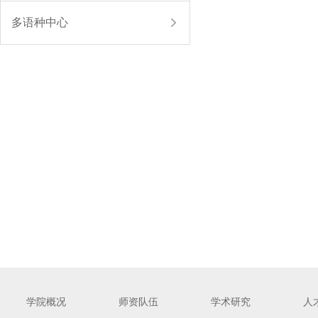
多语种中心
学院概况
师资队伍
学术研究
人